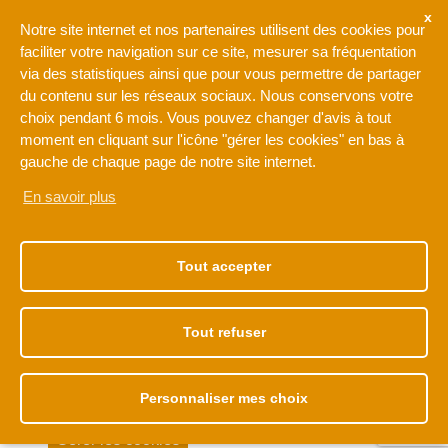
Ne rien manquer de l'actualité de l'intercommunalité de l'Orée
Notre site internet et nos partenaires utilisent des cookies pour
de la Brie
faciliter votre navigation sur ce site, mesurer sa fréquentation
via des statistiques ainsi que pour vous permettre de partager
du contenu sur les réseaux sociaux. Nous conservons votre
Votre adresse de messagerie est uniquement utilisée pour
choix pendant 6 mois. Vous pouvez changer d'avis à tout
vous envoyer notre lettre d'information ainsi que des
moment en cliquant sur l'icône "gérer les cookies" en bas à
informations concernant les activités de L'Orée de la Brie. Vous
pouvez à tout moment utiliser le lien de désabonnement intégré
gauche de chaque page de notre site internet.
dans la newsletter.
En savoir plus
NOTRE ADRESSE
NOS HORAIRES
1 rue Léonard de Vinci
Du lundi au vendredi
Tout accepter
77170 BRIE-COMTE-
de 9h à 12h30
ROBERT
et de 13h30 à 17h30
01 60 62 15 81
Tout refuser
Accès membre
Plan de site
Personnaliser mes choix
Mentions légales
Politique de cookies
Déclaration de confidentialité
Données personnelles
Accessibilité
Réalisé par monclocher.com
Gérer les cookies