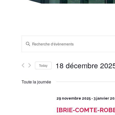
Recherche
et
navigation
Enter
de
Keyword.
vues
Search
Évènements
for
Évènements
by
Keyword.
18 décembre 202
Today
Select
date.
Toute la journée
29 novembre 2025
-
3 janvier 2
[BRIE-COMTE-ROBER