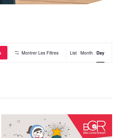
Navigation
de
vues
Évènement
s
Montrer Les Filtres
List
Month
Day