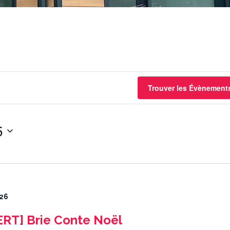
Trouver les Évènement
5
026
T] Brie Conte Noël