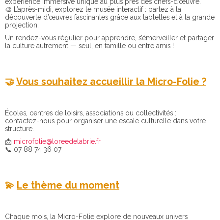
expérience immersive unique au plus près des chefs-d’œuvre.
🎨 L’après-midi, explorez le musée interactif : partez à la
découverte d’œuvres fascinantes grâce aux tablettes et à la grande
projection.
Un rendez-vous régulier pour apprendre, s’émerveiller et partager
la culture autrement — seul, en famille ou entre amis !
🤝
Vous souhaitez accueillir la Micro-Folie ?
Écoles, centres de loisirs, associations ou collectivités :
contactez-nous pour organiser une escale culturelle dans votre
structure.
📩
microfolie@loreedelabrie.fr
📞 07 88 74 36 07
💫
Le thème du moment
Chaque mois, la Micro-Folie explore de nouveaux univers