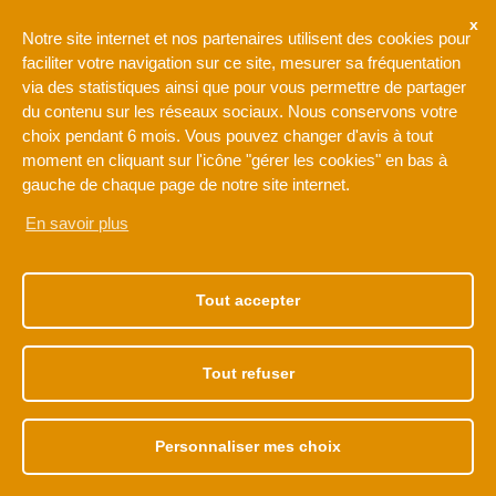
Ne rien manquer de l'actualité de l'intercommunalité de l'Orée
Notre site internet et nos partenaires utilisent des cookies pour
de la Brie
faciliter votre navigation sur ce site, mesurer sa fréquentation
via des statistiques ainsi que pour vous permettre de partager
du contenu sur les réseaux sociaux. Nous conservons votre
Votre adresse de messagerie est uniquement utilisée pour
choix pendant 6 mois. Vous pouvez changer d'avis à tout
vous envoyer notre lettre d'information ainsi que des
moment en cliquant sur l'icône "gérer les cookies" en bas à
informations concernant les activités de L'Orée de la Brie. Vous
pouvez à tout moment utiliser le lien de désabonnement intégré
gauche de chaque page de notre site internet.
dans la newsletter.
En savoir plus
NOTRE ADRESSE
NOS HORAIRES
1 rue Léonard de Vinci
Du lundi au vendredi
Tout accepter
77170 BRIE-COMTE-
de 9h à 12h30
ROBERT
et de 13h30 à 17h30
01 60 62 15 81
Tout refuser
Personnaliser mes choix
Accès membre
Plan de site
Mentions légales
Politique de cookies
Déclaration de confidentialité
Données personnelles
Accessibilité
Réalisé par monclocher.com
Gérer les cookies