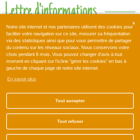
Lettre d'informations
Ne rien manquer de l'actualité de l'intercommunalité de l'Orée
Notre site internet et nos partenaires utilisent des cookies pour
de la Brie
faciliter votre navigation sur ce site, mesurer sa fréquentation
via des statistiques ainsi que pour vous permettre de partager
du contenu sur les réseaux sociaux. Nous conservons votre
Votre adresse de messagerie est uniquement utilisée pour
choix pendant 6 mois. Vous pouvez changer d'avis à tout
vous envoyer notre lettre d'information ainsi que des
moment en cliquant sur l'icône "gérer les cookies" en bas à
informations concernant les activités de L'Orée de la Brie. Vous
pouvez à tout moment utiliser le lien de désabonnement intégré
gauche de chaque page de notre site internet.
dans la newsletter.
En savoir plus
NOTRE ADRESSE
NOS HORAIRES
1 rue Léonard de Vinci
Du lundi au vendredi
Tout accepter
77170 BRIE-COMTE-
de 9h à 12h30
ROBERT
et de 13h30 à 17h30
01 60 62 15 81
Tout refuser