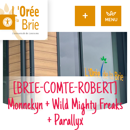
+
Open toolbar
MENU
[BRIE-COMTE-ROBERT]
Monnekyn + Wild Mighty Freaks
+ Parallyx