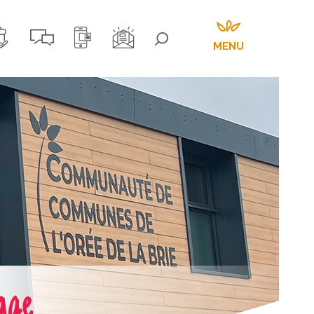
MENU
yage