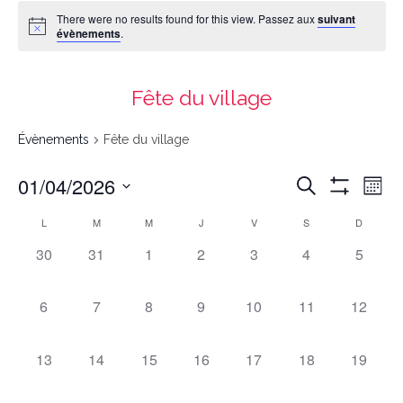
There were no results found for this view. Passez aux
suivant
évènements
.
Fête du village
Évènements
Fête du village
Recherche
Navigation
01/04/2026
Recherche
et
de
navigation
vues
Mont
de
Évènement
vues
Montrer
Évènements
Select
date.
Les
Calendrier
L
M
M
J
V
S
D
de
Filtres
Évènements
0
0
0
0
0
0
0
30
31
1
2
3
4
5
évènements,
évènements,
évènements,
évènements,
évènements,
évènements,
évènem
0
0
0
0
0
0
0
6
7
8
9
10
11
12
évènements,
évènements,
évènements,
évènements,
évènements,
évènements,
évèneme
0
0
0
0
0
0
0
13
14
15
16
17
18
19
évènements,
évènements,
évènements,
évènements,
évènements,
évènements,
évèneme