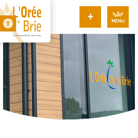
+
Open toolbar
MENU