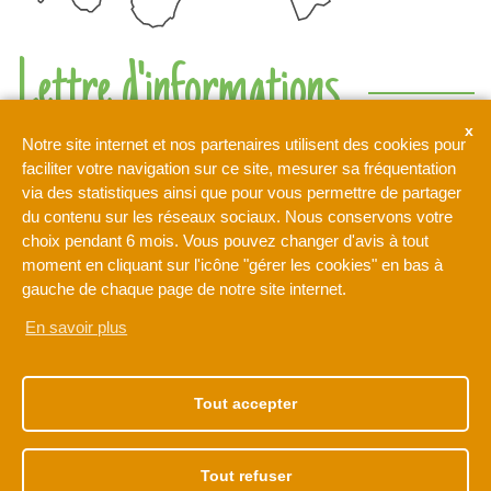
Lettre d'informations
Ne rien manquer de l'actualité de l'intercommunalité de l'Orée
Notre site internet et nos partenaires utilisent des cookies pour
de la Brie
faciliter votre navigation sur ce site, mesurer sa fréquentation
via des statistiques ainsi que pour vous permettre de partager
du contenu sur les réseaux sociaux. Nous conservons votre
Votre adresse de messagerie est uniquement utilisée pour
choix pendant 6 mois. Vous pouvez changer d'avis à tout
vous envoyer notre lettre d'information ainsi que des
moment en cliquant sur l'icône "gérer les cookies" en bas à
informations concernant les activités de L'Orée de la Brie. Vous
pouvez à tout moment utiliser le lien de désabonnement intégré
gauche de chaque page de notre site internet.
dans la newsletter.
En savoir plus
NOTRE ADRESSE
NOS HORAIRES
1 rue Léonard de Vinci
Du lundi au vendredi
Tout accepter
77170 BRIE-COMTE-
de 9h à 12h30
ROBERT
et de 13h30 à 17h30
01 60 62 15 81
Tout refuser