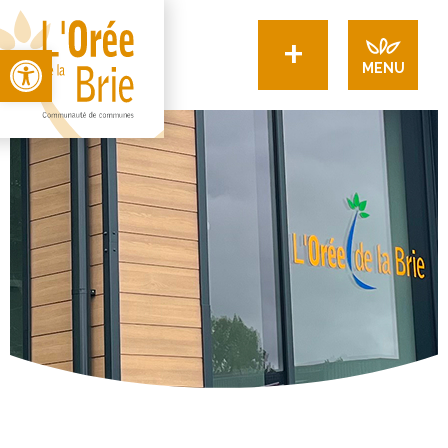
+
Open toolbar
MENU