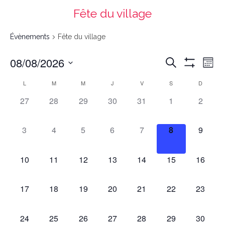
Fête du village
Évènements
Fête du village
Recherche
Navigation
08/08/2026
Recherche
et
de
navigation
vues
Mont
de
Évènement
vues
Montrer
Évènements
Select
date.
Les
Calendrier
L
M
M
J
V
S
D
de
Filtres
Évènements
0
0
0
0
0
0
0
27
28
29
30
31
1
2
évènements,
évènements,
évènements,
évènements,
évènements,
évènements,
évènem
0
0
0
0
0
0
0
3
4
5
6
7
8
9
évènements,
évènements,
évènements,
évènements,
évènements,
évènements,
évènem
0
0
0
0
0
0
0
10
11
12
13
14
15
16
évènements,
évènements,
évènements,
évènements,
évènements,
évènements,
évèneme
0
0
0
0
0
0
0
17
18
19
20
21
22
23
évènements,
évènements,
évènements,
évènements,
évènements,
évènements,
évèneme
0
0
0
0
0
0
0
24
25
26
27
28
29
30