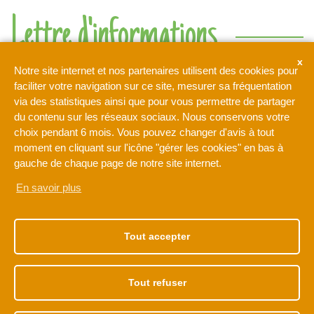
Lettre d'informations
Ne rien manquer de l'actualité de l'intercommunalité de l'Orée
Notre site internet et nos partenaires utilisent des cookies pour
de la Brie
faciliter votre navigation sur ce site, mesurer sa fréquentation
via des statistiques ainsi que pour vous permettre de partager
du contenu sur les réseaux sociaux. Nous conservons votre
Votre adresse de messagerie est uniquement utilisée pour
choix pendant 6 mois. Vous pouvez changer d'avis à tout
vous envoyer notre lettre d'information ainsi que des
moment en cliquant sur l'icône "gérer les cookies" en bas à
informations concernant les activités de L'Orée de la Brie. Vous
pouvez à tout moment utiliser le lien de désabonnement intégré
gauche de chaque page de notre site internet.
dans la newsletter.
En savoir plus
NOTRE ADRESSE
NOS HORAIRES
1 rue Léonard de Vinci
Du lundi au vendredi
Tout accepter
77170 BRIE-COMTE-
de 9h à 12h30
ROBERT
et de 13h30 à 17h30
01 60 62 15 81
Tout refuser