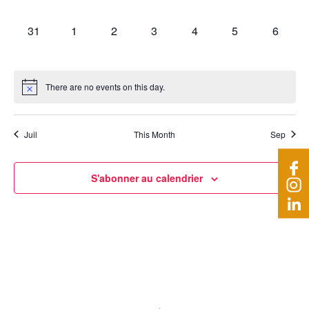
évènements,
évènements,
évènements,
évènements,
évènements,
évènements,
évèneme
0
0
0
0
0
0
0
31
1
2
3
4
5
6
évènements,
évènements,
évènements,
évènements,
évènements,
évènements,
évènem
There are no events on this day.
Juil
This Month
Sep
S'abonner au calendrier