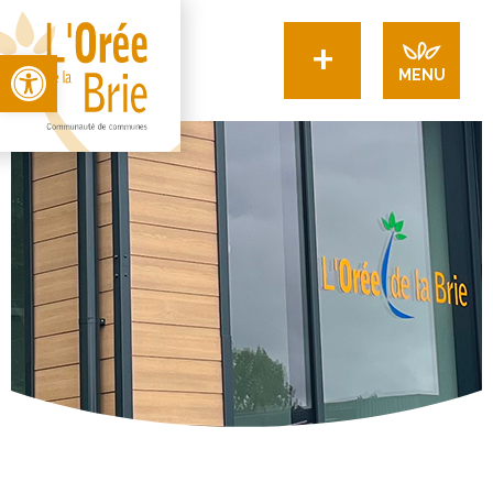
+
Open toolbar
MENU