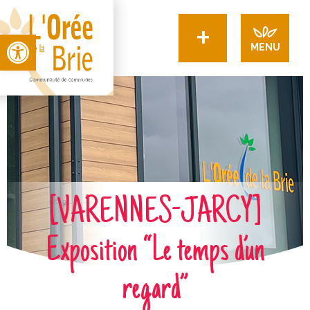
+
Open toolbar
MENU
[VARENNES-JARCY]
Exposition “Le temps d’un
regard”