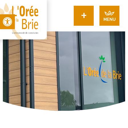
+
Open toolbar
MENU