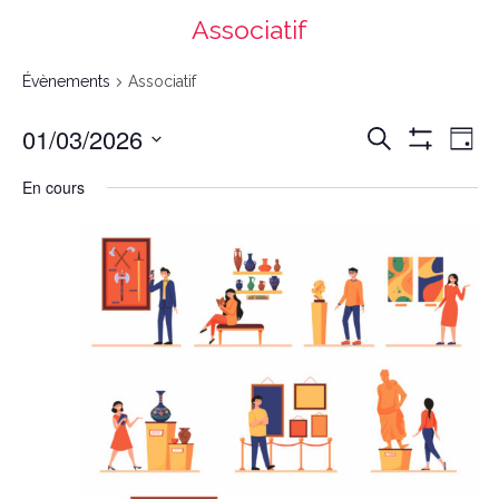
Associatif
Évènements
Associatif
Recherche
Navigation
01/03/2026
Recherche
et
de
navigation
vues
Day
de
Évènement
vues
Montrer
Évènements
Select
date.
Les
En cours
Filtres