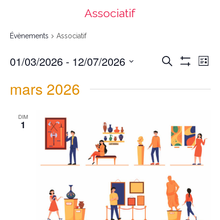
Associatif
Évènements
Associatif
Recherche
Navigation
01/03/2026
 - 
12/07/2026
Recherche
et
de
navigation
vues
List
de
Évènement
vues
Montrer
Évènements
Select
date.
Les
mars 2026
Filtres
DIM
1