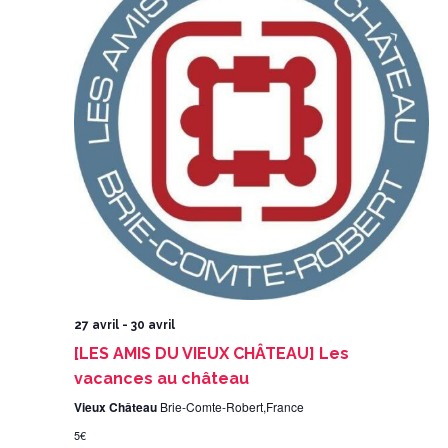
27 avril
-
30 avril
[LES AMIS DU VIEUX CHÂTEAU] Les
vacances au château
Vieux Château
Brie-Comte-Robert,France
5€