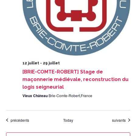
12 juillet
-
29 juillet
[BRIE-COMTE-ROBERT] Stage de
maçonnerie médiévale, reconstruction du
logis seigneurial
Vieux Château
Brie-Comte-Robert,France
Évènements
Évènements
précédents
Today
suivants