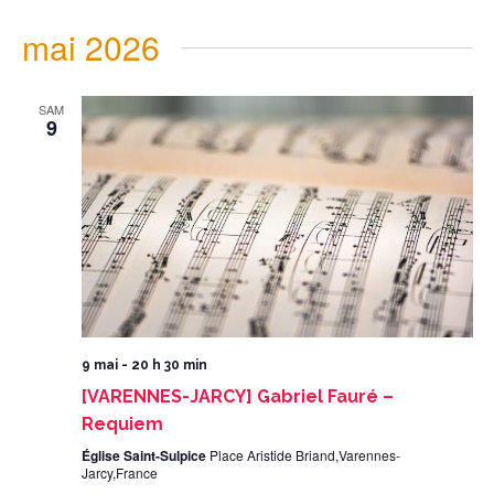
mai 2026
SAM
9
9 mai - 20 h 30 min
[VARENNES-JARCY] Gabriel Fauré –
Requiem
Église Saint-Sulpice
Place Aristide Briand,Varennes-
Jarcy,France