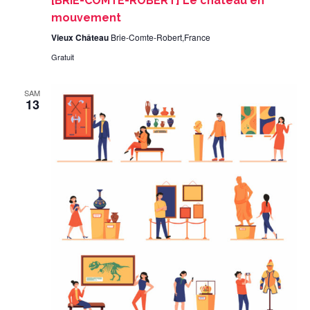
[BRIE-COMTE-ROBERT] Le château en
mouvement
Vieux Château
Brie-Comte-Robert,France
Gratuit
SAM
13