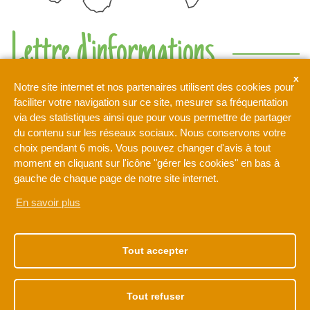
Lettre d'informations
Ne rien manquer de l'actualité de l'intercommunalité de l'Orée
Notre site internet et nos partenaires utilisent des cookies pour
de la Brie
faciliter votre navigation sur ce site, mesurer sa fréquentation
via des statistiques ainsi que pour vous permettre de partager
du contenu sur les réseaux sociaux. Nous conservons votre
Votre adresse de messagerie est uniquement utilisée pour
choix pendant 6 mois. Vous pouvez changer d'avis à tout
vous envoyer notre lettre d'information ainsi que des
moment en cliquant sur l'icône "gérer les cookies" en bas à
informations concernant les activités de L'Orée de la Brie. Vous
pouvez à tout moment utiliser le lien de désabonnement intégré
gauche de chaque page de notre site internet.
dans la newsletter.
En savoir plus
NOTRE ADRESSE
NOS HORAIRES
1 rue Léonard de Vinci
Du lundi au vendredi
Tout accepter
77170 BRIE-COMTE-
de 9h à 12h30
ROBERT
et de 13h30 à 17h30
01 60 62 15 81
Tout refuser