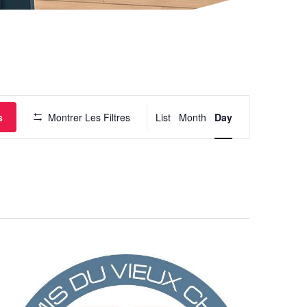
Navigation
de
vues
Évènement
s
Montrer Les Filtres
List
Month
Day