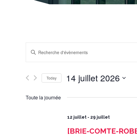
Recherche
et
navigation
Enter
de
Keyword.
vues
Search
Évènements
for
Évènements
by
Keyword.
14 juillet 2026
Today
Select
date.
Toute la journée
12 juillet
-
29 juillet
[BRIE-COMTE-ROBE