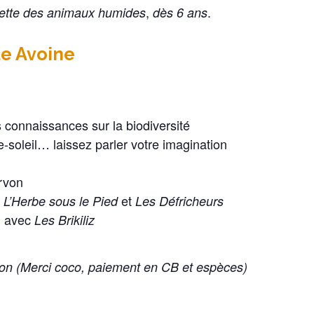
,
.
ette des animaux humides
dès 6 ans
le Avoine
s connaissances sur la biodiversité
pe-soleil… laissez parler votre imagination
rvon
s
et
L’Herbe sous le Pied
Les Défricheurs
in avec
Les Brikiliz
ison (Merci coco, paiement en CB et espèces)