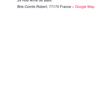
24 Rue Anne de Balbi
Brie-Comte-Robert
,
77170
France
+ Google Map