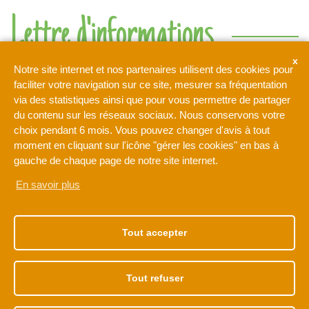
Lettre d'informations
Ne rien manquer de l'actualité de l'intercommunalité de l'Orée
Notre site internet et nos partenaires utilisent des cookies pour
de la Brie
faciliter votre navigation sur ce site, mesurer sa fréquentation
via des statistiques ainsi que pour vous permettre de partager
du contenu sur les réseaux sociaux. Nous conservons votre
Votre adresse de messagerie est uniquement utilisée pour
choix pendant 6 mois. Vous pouvez changer d'avis à tout
vous envoyer notre lettre d'information ainsi que des
moment en cliquant sur l'icône "gérer les cookies" en bas à
informations concernant les activités de L'Orée de la Brie. Vous
pouvez à tout moment utiliser le lien de désabonnement intégré
gauche de chaque page de notre site internet.
dans la newsletter.
En savoir plus
NOTRE ADRESSE
NOS HORAIRES
1 rue Léonard de Vinci
Du lundi au vendredi
Tout accepter
77170 BRIE-COMTE-
de 9h à 12h30
ROBERT
et de 13h30 à 17h30
01 60 62 15 81
Tout refuser