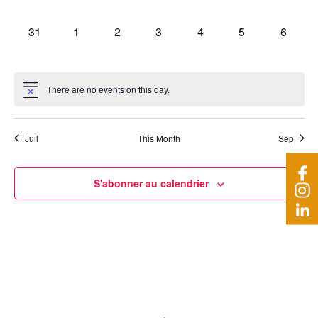
évènements,
évènements,
évènements,
évènements,
évènements,
évènements,
évèneme
0
0
0
0
0
0
0
31
1
2
3
4
5
6
évènements,
évènements,
évènements,
évènements,
évènements,
évènements,
évènem
There are no events on this day.
Juil
This Month
Sep
S'abonner au calendrier