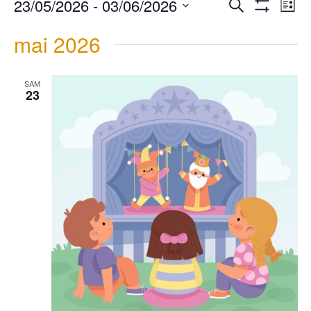
23/05/2026
 - 
03/06/2026
Recherche
et
de
navigation
vues
List
de
Évènement
vues
Montrer
Évènements
Select
date.
Les
mai 2026
Filtres
SAM
23