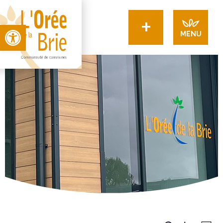
+
Open toolbar
MENU
Recherche
Navigation