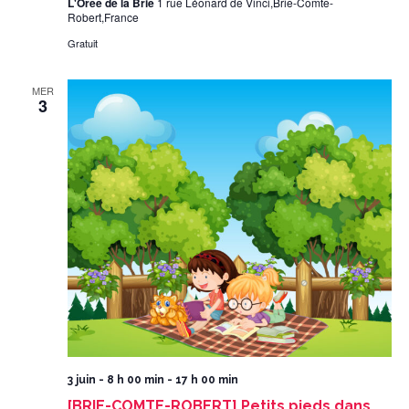
L'Orée de la Brie
1 rue Léonard de Vinci,Brie-Comte-
Robert,France
Gratuit
MER
3
3 juin - 8 h 00 min
-
17 h 00 min
[BRIE-COMTE-ROBERT] Petits pieds dans