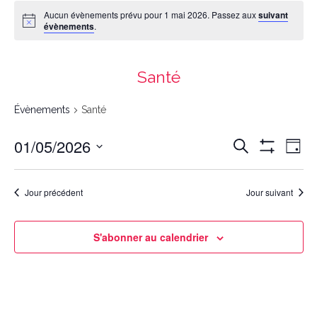
Aucun évènements prévu pour 1 mai 2026. Passez aux
suivant
évènements
.
Santé
Évènements
Santé
Recherche
Navigation
01/05/2026
Recherche
et
de
navigation
vues
Day
de
Évènement
vues
Montrer
Évènements
Select
date.
Les
Filtres
Jour précédent
Jour suivant
S'abonner au calendrier