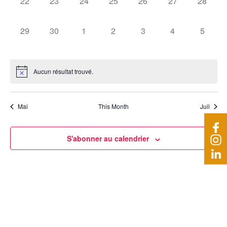
0
0
0
0
0
0
0
22
23
24
25
26
27
28
évènements,
évènements,
évènements,
évènements,
évènements,
évènements,
évèneme
0
0
0
0
0
0
0
29
30
1
2
3
4
5
évènements,
évènements,
évènements,
évènements,
évènements,
évènements,
évènem
Aucun résultat trouvé.
Mai
This Month
Juil
S'abonner au calendrier