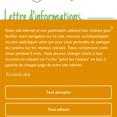
Lettre d'informations
Ne rien manquer de l'actualité de l'intercommunalité de l'Orée
Notre site internet et nos partenaires utilisent des cookies pour
de la Brie
faciliter votre navigation sur ce site, mesurer sa fréquentation
via des statistiques ainsi que pour vous permettre de partager
du contenu sur les réseaux sociaux. Nous conservons votre
Votre adresse de messagerie est uniquement utilisée pour
choix pendant 6 mois. Vous pouvez changer d'avis à tout
vous envoyer notre lettre d'information ainsi que des
moment en cliquant sur l'icône "gérer les cookies" en bas à
informations concernant les activités de L'Orée de la Brie. Vous
pouvez à tout moment utiliser le lien de désabonnement intégré
gauche de chaque page de notre site internet.
dans la newsletter.
En savoir plus
NOTRE ADRESSE
NOS HORAIRES
1 rue Léonard de Vinci
Du lundi au vendredi
Tout accepter
77170 BRIE-COMTE-
de 9h à 12h30
ROBERT
et de 13h30 à 17h30
01 60 62 15 81
Tout refuser