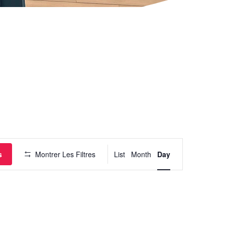
Navigation
de
vues
Évènement
s
Montrer Les Filtres
List
Month
Day