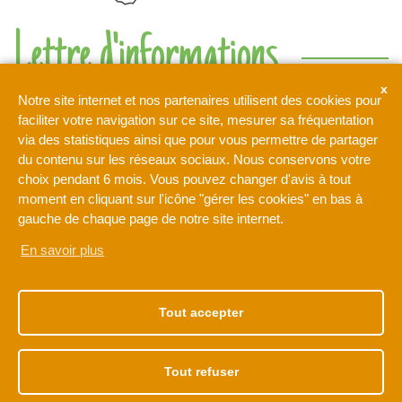
Lettre d'informations
Ne rien manquer de l'actualité de l'intercommunalité de l'Orée
Notre site internet et nos partenaires utilisent des cookies pour
de la Brie
faciliter votre navigation sur ce site, mesurer sa fréquentation
via des statistiques ainsi que pour vous permettre de partager
du contenu sur les réseaux sociaux. Nous conservons votre
Votre adresse de messagerie est uniquement utilisée pour
choix pendant 6 mois. Vous pouvez changer d'avis à tout
vous envoyer notre lettre d'information ainsi que des
moment en cliquant sur l'icône "gérer les cookies" en bas à
informations concernant les activités de L'Orée de la Brie. Vous
pouvez à tout moment utiliser le lien de désabonnement intégré
gauche de chaque page de notre site internet.
dans la newsletter.
En savoir plus
NOTRE ADRESSE
NOS HORAIRES
1 rue Léonard de Vinci
Du lundi au vendredi
Tout accepter
77170 BRIE-COMTE-
de 9h à 12h30
ROBERT
et de 13h30 à 17h30
01 60 62 15 81
Tout refuser