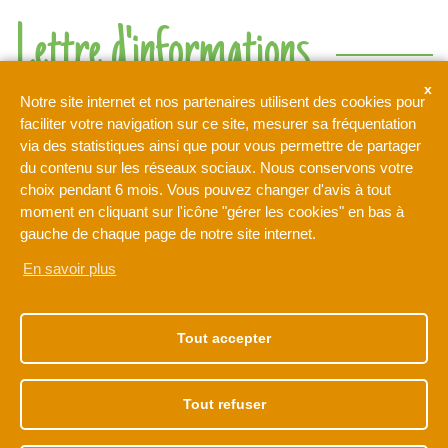
Lettre d'informations
Ne rien manquer de l'actualité de l'intercommunalité de l'Orée
Notre site internet et nos partenaires utilisent des cookies pour
de la Brie
faciliter votre navigation sur ce site, mesurer sa fréquentation
via des statistiques ainsi que pour vous permettre de partager
du contenu sur les réseaux sociaux. Nous conservons votre
Votre adresse de messagerie est uniquement utilisée pour
choix pendant 6 mois. Vous pouvez changer d'avis à tout
vous envoyer notre lettre d'information ainsi que des
moment en cliquant sur l'icône "gérer les cookies" en bas à
informations concernant les activités de L'Orée de la Brie. Vous
pouvez à tout moment utiliser le lien de désabonnement intégré
gauche de chaque page de notre site internet.
dans la newsletter.
En savoir plus
NOTRE ADRESSE
NOS HORAIRES
1 rue Léonard de Vinci
Du lundi au vendredi
Tout accepter
77170 BRIE-COMTE-
de 9h à 12h30
ROBERT
et de 13h30 à 17h30
01 60 62 15 81
Tout refuser