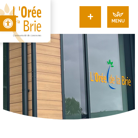
+
Open toolbar
MENU