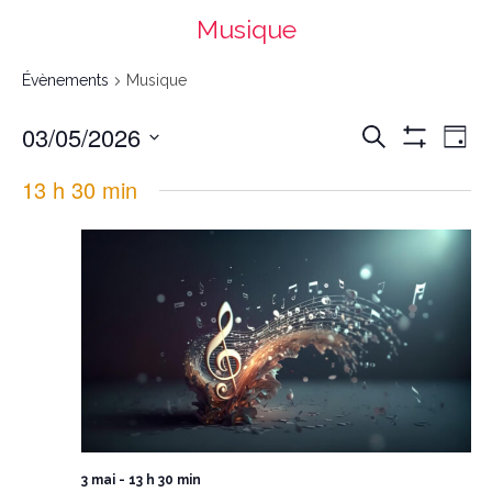
Musique
Évènements
Musique
Recherche
Navigation
03/05/2026
Recherche
et
de
navigation
vues
Day
de
Évènement
vues
Montrer
Évènements
Select
date.
Les
13 h 30 min
Filtres
3 mai - 13 h 30 min