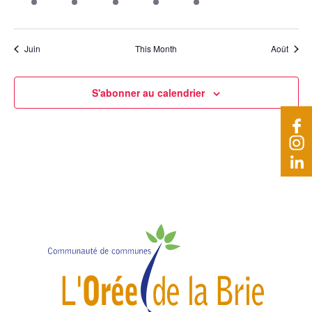
évènement,
évènement,
évènement,
évènement,
évènement,
évènements,
évènem
Juin
This Month
Août
S'abonner au calendrier