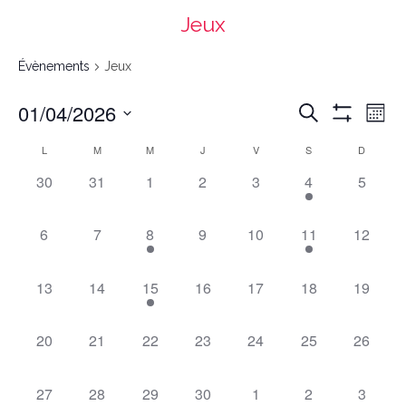
Jeux
Évènements
Jeux
Recherche
Navigation
01/04/2026
Recherche
et
de
navigation
vues
Mont
de
Évènement
vues
Montrer
Évènements
Select
date.
Les
Calendrier
L
M
M
J
V
S
D
de
Filtres
Évènements
0
0
0
0
0
1
0
30
31
1
2
3
4
5
évènements,
évènements,
évènements,
évènements,
évènements,
évènement,
évènem
0
0
1
0
0
1
0
6
7
8
9
10
11
12
évènements,
évènements,
évènement,
évènements,
évènements,
évènement,
évèneme
0
0
1
0
0
0
0
13
14
15
16
17
18
19
évènements,
évènements,
évènement,
évènements,
évènements,
évènements,
évèneme
0
0
0
0
0
0
0
20
21
22
23
24
25
26
évènements,
évènements,
évènements,
évènements,
évènements,
évènements,
évèneme
0
0
0
0
0
0
0
27
28
29
30
1
2
3