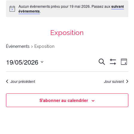
Aucun évènements prévu pour 19 mai 2026. Passez aux
suivant
évènements
.
Exposition
Évènements
Exposition
Recherche
Navigation
19/05/2026
Recherche
et
de
navigation
vues
Day
de
Évènement
vues
Montrer
Évènements
Select
date.
Les
Filtres
Jour précédent
Jour suivant
S'abonner au calendrier