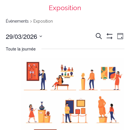
Exposition
Évènements
Exposition
Recherche
Navigation
29/03/2026
Recherche
et
de
navigation
vues
Day
de
Évènement
vues
Montrer
Évènements
Select
date.
Les
Toute la journée
Filtres