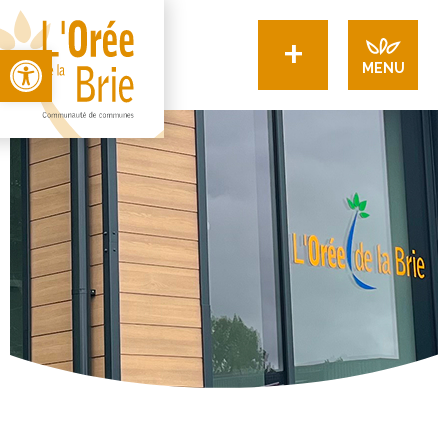
+
Open toolbar
MENU