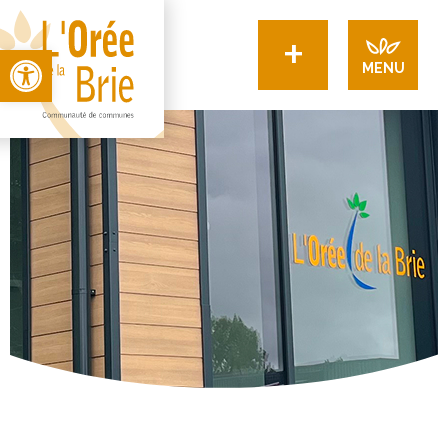
+
Open toolbar
MENU