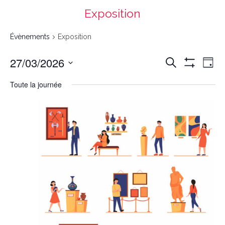
Exposition
Évènements
Exposition
Recherche
Navigation
27/03/2026
Recherche
et
de
navigation
vues
Day
de
Évènement
vues
Montrer
Évènements
Select
date.
Les
Toute la journée
Filtres