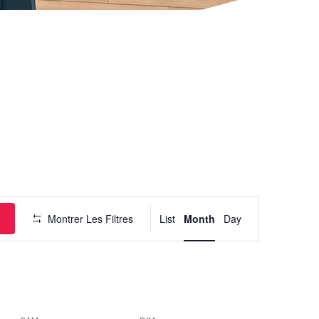
Navigation
de
vues
Évènement
s
Montrer Les Filtres
List
Month
Day