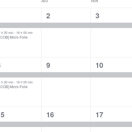
JEU
VEN
2
1
1
1
2
3
évènements,
évènement,
évènement
 h 30 min
-
16 h 00 min
CCOB] Micro-Folie
2
1
1
8
9
10
évènements,
évènement,
évènement
 h 30 min
-
16 h 00 min
CCOB] Micro-Folie
1
1
1
15
16
17
évènement,
évènement,
évènement