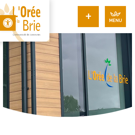
+
Open toolbar
MENU