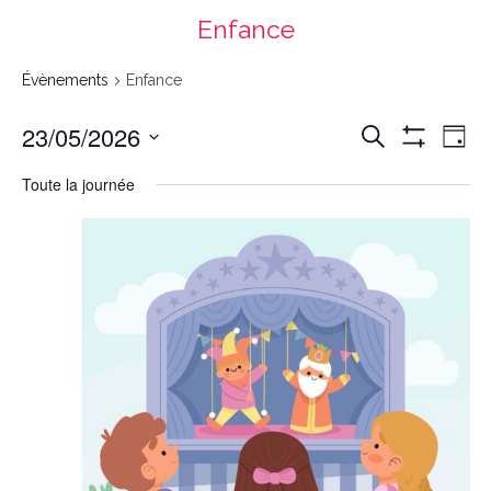
Enfance
Évènements
Enfance
Recherche
Navigation
23/05/2026
Recherche
et
de
navigation
vues
Day
de
Évènement
vues
Montrer
Évènements
Select
date.
Les
Toute la journée
Filtres