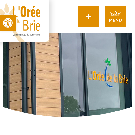
+
Open toolbar
MENU