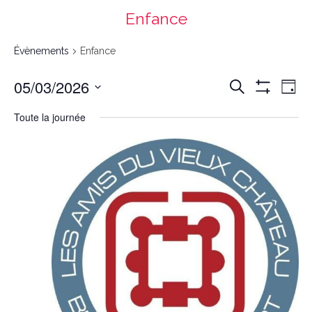
Enfance
Évènements
Enfance
Recherche
Navigation
05/03/2026
Recherche
et
de
navigation
vues
Day
de
Évènement
vues
Montrer
Évènements
Select
date.
Les
Toute la journée
Filtres