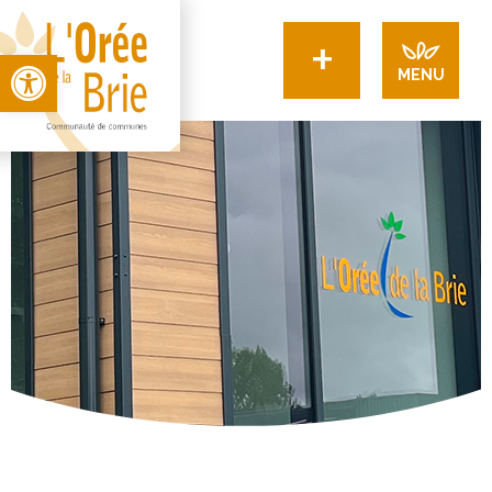
+
Open toolbar
MENU