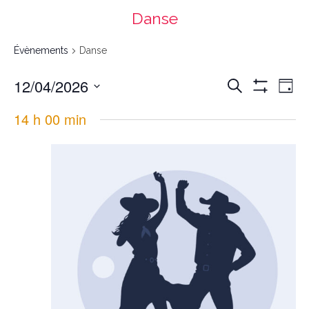
Danse
Évènements
Danse
Recherche
Navigation
12/04/2026
Recherche
et
de
navigation
vues
Day
de
Évènement
vues
Montrer
Évènements
Select
date.
Les
14 h 00 min
Filtres