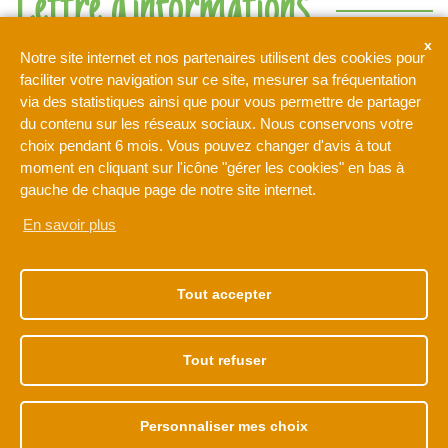
Lettre d'informations
Ne rien manquer de l'actualité de l'intercommunalité de l'Orée
Notre site internet et nos partenaires utilisent des cookies pour
de la Brie
faciliter votre navigation sur ce site, mesurer sa fréquentation
via des statistiques ainsi que pour vous permettre de partager
du contenu sur les réseaux sociaux. Nous conservons votre
Votre adresse de messagerie est uniquement utilisée pour
choix pendant 6 mois. Vous pouvez changer d'avis à tout
vous envoyer notre lettre d'information ainsi que des
moment en cliquant sur l'icône "gérer les cookies" en bas à
informations concernant les activités de L'Orée de la Brie. Vous
pouvez à tout moment utiliser le lien de désabonnement intégré
gauche de chaque page de notre site internet.
dans la newsletter.
En savoir plus
NOTRE ADRESSE
NOS HORAIRES
1 rue Léonard de Vinci
Du lundi au vendredi
Tout accepter
77170 BRIE-COMTE-
de 9h à 12h30
ROBERT
et de 13h30 à 17h30
01 60 62 15 81
Tout refuser
Personnaliser mes choix
Accès membre
Plan de site
Mentions légales
Politique de cookies
Déclaration de confidentialité
Données personnelles
Accessibilité