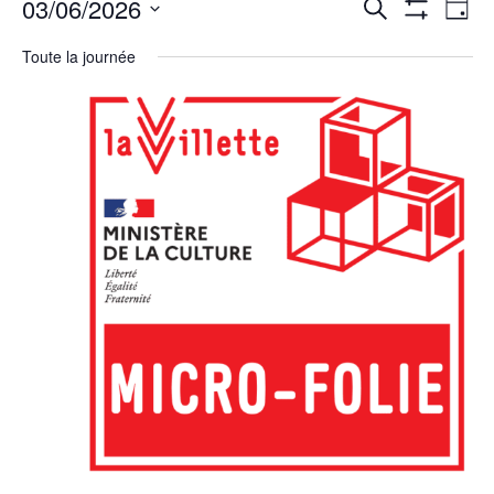
03/06/2026
Recherche
et
de
navigation
vues
Day
de
Évènement
vues
Montrer
Évènements
Select
date.
Les
Toute la journée
Filtres