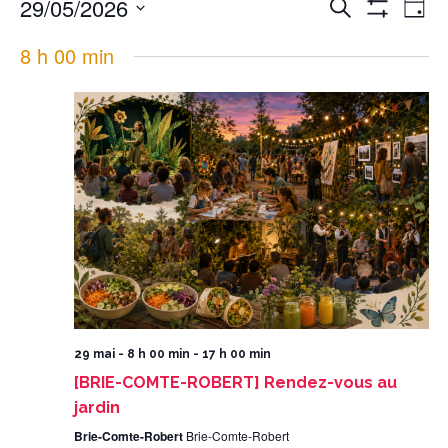
29/05/2026
Recherche
et
de
navigation
vues
Day
de
Évènement
vues
Montrer
Évènements
Select
date.
Les
8 h 00 min
Filtres
29 mai - 8 h 00 min
-
17 h 00 min
[BRIE-COMTE-ROBERT] Rendez-vous au
jardin
Brie-Comte-Robert
Brie-Comte-Robert