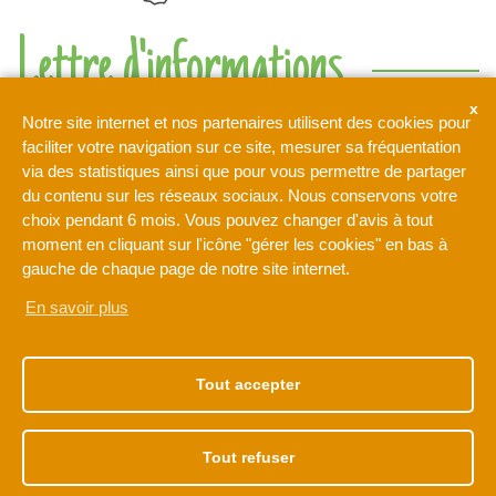
Lettre d'informations
Ne rien manquer de l'actualité de l'intercommunalité de l'Orée
Notre site internet et nos partenaires utilisent des cookies pour
de la Brie
faciliter votre navigation sur ce site, mesurer sa fréquentation
via des statistiques ainsi que pour vous permettre de partager
du contenu sur les réseaux sociaux. Nous conservons votre
Votre adresse de messagerie est uniquement utilisée pour
choix pendant 6 mois. Vous pouvez changer d'avis à tout
vous envoyer notre lettre d'information ainsi que des
moment en cliquant sur l'icône "gérer les cookies" en bas à
informations concernant les activités de L'Orée de la Brie. Vous
pouvez à tout moment utiliser le lien de désabonnement intégré
gauche de chaque page de notre site internet.
dans la newsletter.
En savoir plus
NOTRE ADRESSE
NOS HORAIRES
1 rue Léonard de Vinci
Du lundi au vendredi
Tout accepter
77170 BRIE-COMTE-
de 9h à 12h30
ROBERT
et de 13h30 à 17h30
01 60 62 15 81
Tout refuser