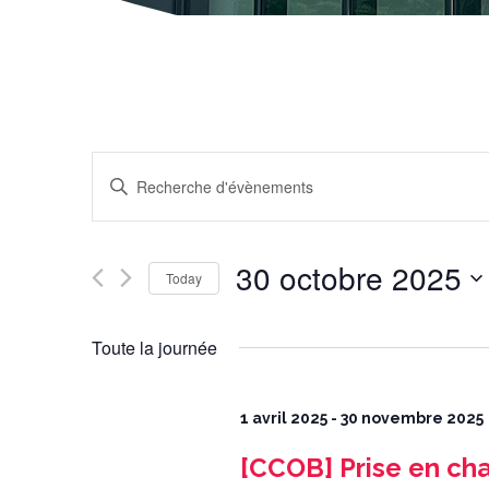
Recherche
et
navigation
Enter
de
Keyword.
vues
Search
Évènements
for
Évènements
by
Keyword.
30 octobre 2025
Today
Select
date.
Toute la journée
1 avril 2025
-
30 novembre 2025
[CCOB] Prise en cha