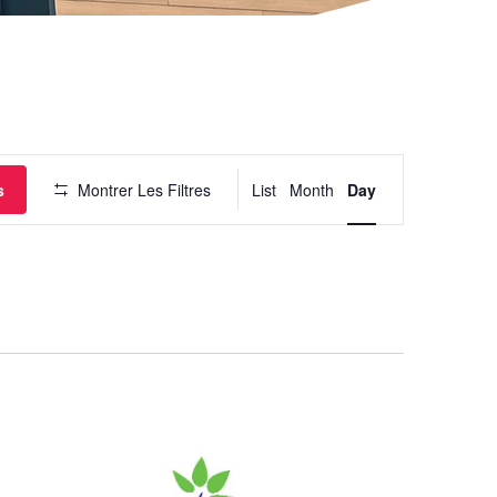
Navigation
de
vues
Évènement
s
Montrer Les Filtres
List
Month
Day