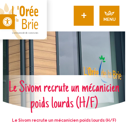
+
Open toolbar
MENU
Le Sivom recrute un mécanicien
poids lourds (H/F)
Le Sivom recrute un mécanicien poids lourds (H/F)