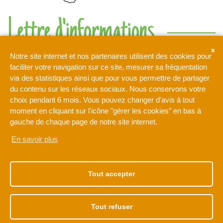
Lettre d'informations
Ne rien manquer de l'actualité de l'intercommunalité de l'Orée
Notre site internet et nos partenaires utilisent des cookies pour
de la Brie
faciliter votre navigation sur ce site, mesurer sa fréquentation
via des statistiques ainsi que pour vous permettre de partager
du contenu sur les réseaux sociaux. Nous conservons votre
Votre adresse de messagerie est uniquement utilisée pour
choix pendant 6 mois. Vous pouvez changer d'avis à tout
vous envoyer notre lettre d'information ainsi que des
moment en cliquant sur l'icône "gérer les cookies" en bas à
informations concernant les activités de L'Orée de la Brie. Vous
pouvez à tout moment utiliser le lien de désabonnement intégré
gauche de chaque page de notre site internet.
dans la newsletter.
En savoir plus
NOTRE ADRESSE
NOS HORAIRES
1 rue Léonard de Vinci
Du lundi au vendredi
Tout accepter
77170 BRIE-COMTE-
de 9h à 12h30
ROBERT
et de 13h30 à 17h30
01 60 62 15 81
Tout refuser