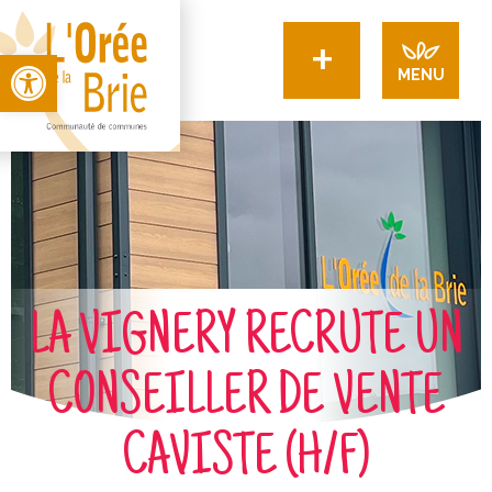
+
Open toolbar
MENU
LA VIGNERY RECRUTE UN
CONSEILLER DE VENTE
CAVISTE (H/F)