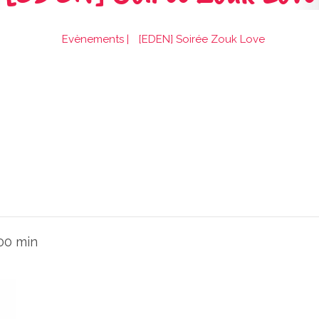
Evènements
|
[EDEN] Soirée Zouk Love
 00 min