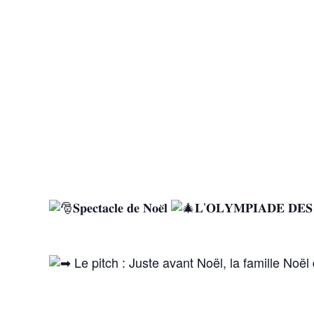
𝐒𝐩𝐞𝐜𝐭𝐚𝐜𝐥𝐞 𝐝𝐞 𝐍𝐨𝐞̈𝐥
𝐋’𝐎𝐋𝐘𝐌𝐏𝐈𝐀𝐃𝐄 𝐃𝐄𝐒 
Le pitch : Juste avant Noël, la famille Noël