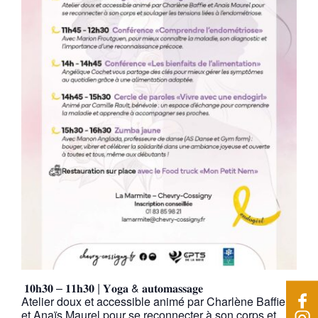
𝟏𝟎𝐡𝟑𝟎 – 𝟏𝟏𝐡𝟑𝟎 | 𝐘𝐨𝐠𝐚 & 𝐚𝐮𝐭𝐨𝐦𝐚𝐬𝐬𝐚𝐠𝐞
Atelier doux et accessible animé par Charlène Baffie
et Anaïs Maurel pour se reconnecter à son corps et