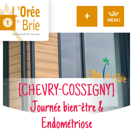
+
Open toolbar
MENU
[CHEVRY-COSSIGNY]
Journée bien-être &
Endométriose