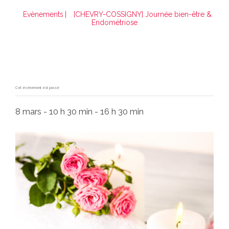
Evènements
|
[CHEVRY-COSSIGNY] Journée bien-être &
Endométriose
Cet évènement est passé
8 mars - 10 h 30 min
-
16 h 30 min