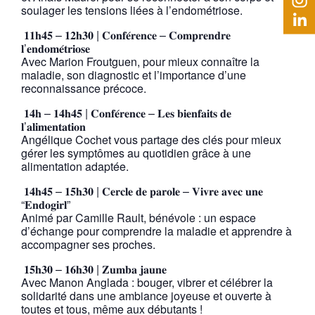
soulager les tensions liées à l’endométriose.
𝟏𝟏𝐡𝟒𝟓 – 𝟏𝟐𝐡𝟑𝟎 | 𝐂𝐨𝐧𝐟𝐞́𝐫𝐞𝐧𝐜𝐞 – 𝐂𝐨𝐦𝐩𝐫𝐞𝐧𝐝𝐫𝐞
𝐥’𝐞𝐧𝐝𝐨𝐦𝐞́𝐭𝐫𝐢𝐨𝐬𝐞
Avec Marion Froutguen, pour mieux connaître la
maladie, son diagnostic et l’importance d’une
reconnaissance précoce.
𝟏𝟒𝐡 – 𝟏𝟒𝐡𝟒𝟓 | 𝐂𝐨𝐧𝐟𝐞́𝐫𝐞𝐧𝐜𝐞 – 𝐋𝐞𝐬 𝐛𝐢𝐞𝐧𝐟𝐚𝐢𝐭𝐬 𝐝𝐞
𝐥’𝐚𝐥𝐢𝐦𝐞𝐧𝐭𝐚𝐭𝐢𝐨𝐧
Angélique Cochet vous partage des clés pour mieux
gérer les symptômes au quotidien grâce à une
alimentation adaptée.
𝟏𝟒𝐡𝟒𝟓 – 𝟏𝟓𝐡𝟑𝟎 | 𝐂𝐞𝐫𝐜𝐥𝐞 𝐝𝐞 𝐩𝐚𝐫𝐨𝐥𝐞 – 𝐕𝐢𝐯𝐫𝐞 𝐚𝐯𝐞𝐜 𝐮𝐧𝐞
“𝐄𝐧𝐝𝐨𝐠𝐢𝐫𝐥”
Animé par Camille Rault, bénévole : un espace
d’échange pour comprendre la maladie et apprendre à
accompagner ses proches.
𝟏𝟓𝐡𝟑𝟎 – 𝟏𝟔𝐡𝟑𝟎 | 𝐙𝐮𝐦𝐛𝐚 𝐣𝐚𝐮𝐧𝐞
Avec Manon Anglada : bouger, vibrer et célébrer la
solidarité dans une ambiance joyeuse et ouverte à
toutes et tous, même aux débutants !