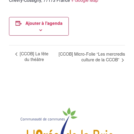
Chevry-Cossigny
,
77173
France
+ Google Map
Ajouter à l'agenda
[CCOB] La fête
[CCOB] Micro-Folie “Les mercredis
du théâtre
culture de la CCOB”