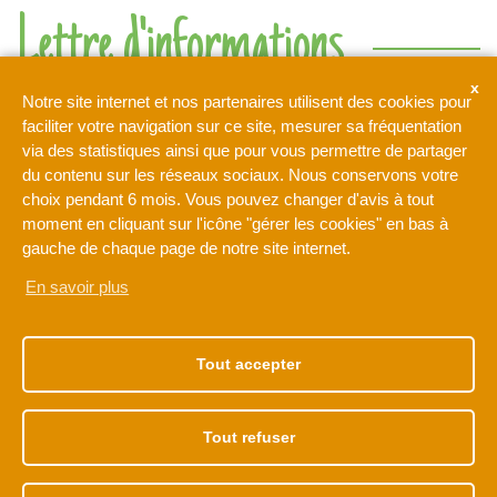
Lettre d'informations
Ne rien manquer de l'actualité de l'intercommunalité de l'Orée
Notre site internet et nos partenaires utilisent des cookies pour
de la Brie
faciliter votre navigation sur ce site, mesurer sa fréquentation
via des statistiques ainsi que pour vous permettre de partager
du contenu sur les réseaux sociaux. Nous conservons votre
Votre adresse de messagerie est uniquement utilisée pour
choix pendant 6 mois. Vous pouvez changer d'avis à tout
vous envoyer notre lettre d'information ainsi que des
moment en cliquant sur l'icône "gérer les cookies" en bas à
informations concernant les activités de L'Orée de la Brie. Vous
pouvez à tout moment utiliser le lien de désabonnement intégré
gauche de chaque page de notre site internet.
dans la newsletter.
En savoir plus
NOTRE ADRESSE
NOS HORAIRES
1 rue Léonard de Vinci
Du lundi au vendredi
Tout accepter
77170 BRIE-COMTE-
de 9h à 12h30
ROBERT
et de 13h30 à 17h30
01 60 62 15 81
Tout refuser