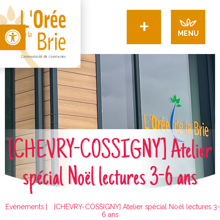
+
Open toolbar
MENU
[CHEVRY-COSSIGNY] Atelier
spécial Noël lectures 3-6 ans
Evènements
|
[CHEVRY-COSSIGNY] Atelier spécial Noël lectures 3-
6 ans