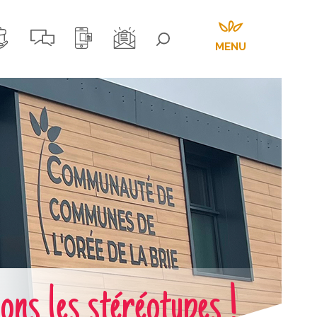
MENU
 les stéréotypes !