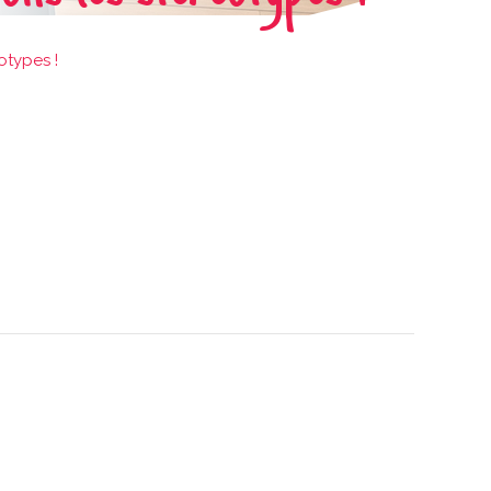
otypes !