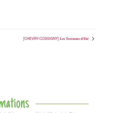
[CHEVRY-COSSIGNY] 𝐋𝐞𝐬 𝐓𝐞𝐫𝐫𝐚𝐬𝐬𝐞𝐬 𝐝’𝐄́𝐭𝐞́
rmations