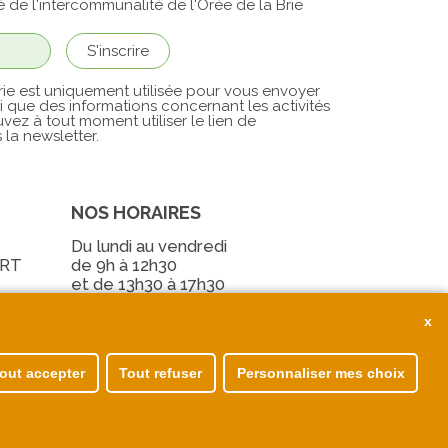
é de l'intercommunalité de l'Orée de la Brie
ie est uniquement utilisée pour vous envoyer
si que des informations concernant les activités
vez à tout moment utiliser le lien de
la newsletter.
NOS HORAIRES
Du lundi au vendredi
ERT
de 9h à 12h30
et de 13h30 à 17h30
out accepter
Tout refuser
Personnaliser mes choix
ons légales
Politique de cookies
ées personnelles
Accessibilité