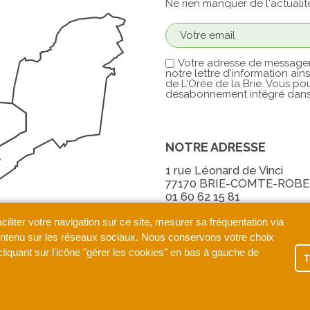
Ne rien manquer de l'actualit
Votre adresse de messager
notre lettre d'information ain
de L'Orée de la Brie. Vous pou
désabonnement intégré dans 
NOTRE ADRESSE
1 rue Léonard de Vinci
77170 BRIE-COMTE-ROB
01 60 62 15 81
aciliter votre navigation sur ce site, mesurer sa fréquentation via
contenu sur les réseaux sociaux. Nous conservons votre choix
iquant sur l'icône "gérer les cookies" en bas à gauche de
T
Accès membre
Plan de site
Menti
Déclaration de confidentialité
Donn
Réalisé par monclocher.com