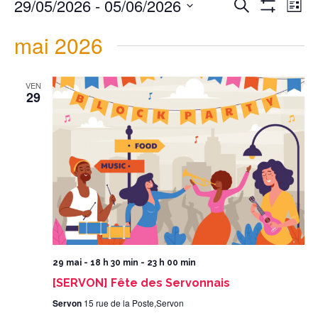
29/05/2026
 - 
05/06/2026
Recherche
et
de
navigation
vues
List
de
Évènement
vues
Montrer
Évènements
Select
date.
Les
mai 2026
Filtres
VEN
29
29 mai - 18 h 30 min
-
23 h 00 min
[SERVON] Fête des Servonnais
Servon
15 rue de la Poste,Servon