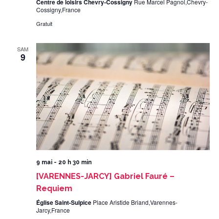
Centre de loisirs Chevry-Cossigny
Rue Marcel Pagnol,Chevry-
Cossigny,France
Gratuit
SAM
9
9 mai - 20 h 30 min
[VARENNES-JARCY] Gabriel Fauré –
Requiem
Église Saint-Sulpice
Place Aristide Briand,Varennes-
Jarcy,France