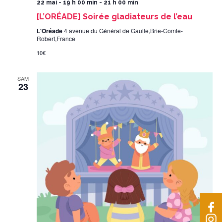
22 mai - 19 h 00 min
-
21 h 00 min
[L’ORÉADE] Soirée gladiateurs de l’eau
L'Oréade
4 avenue du Général de Gaulle,Brie-Comte-
Robert,France
10€
SAM
23