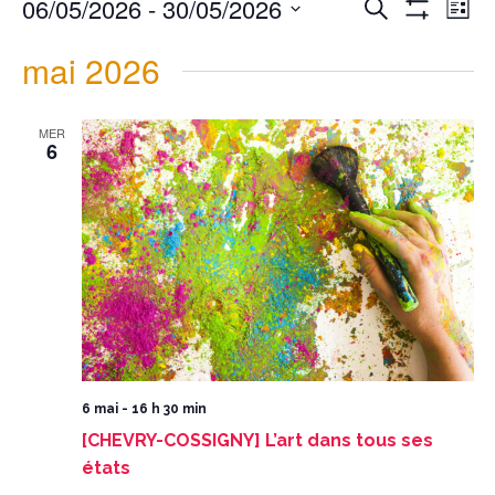
06/05/2026
 - 
30/05/2026
Recherche
et
de
navigation
vues
List
de
Évènement
vues
Montrer
Évènements
Select
date.
Les
mai 2026
Filtres
MER
6
6 mai - 16 h 30 min
[CHEVRY-COSSIGNY] L’art dans tous ses
états