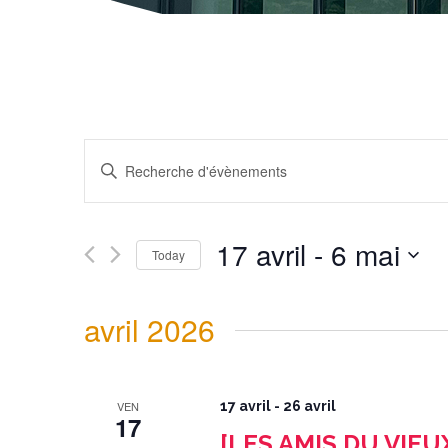
Recherche
et
navigation
Enter
de
Keyword.
vues
Search
Évènements
for
Évènements
by
Keyword.
17 avril
 - 
6 mai
Today
Select
date.
avril 2026
VEN
17 avril
-
26 avril
17
[LES AMIS DU VIEU