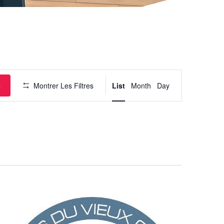
Navigation
de
vues
Évènement
s
Montrer Les Filtres
List
Month
Day