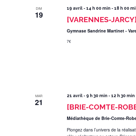
DIM
19 avril - 14 h 00 min
-
18 h 00 m
19
[VARENNES-JARCY] 
Gymnase Sandrine Martinet - Va
7€
MAR
21 avril - 9 h 30 min
-
12 h 30 min
21
[BRIE-COMTE-ROBER
Médiathèque de Brie-Comte-Rob
Plongez dans l’univers de la réalisat