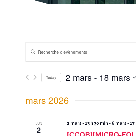
Recherche
et
navigation
Enter
de
Keyword.
vues
Search
Évènements
for
Évènements
by
Keyword.
2 mars
 - 
18 mars
Today
Select
date.
mars 2026
LUN
2 mars - 13 h 30 min
-
6 mars - 17
2
[CCOB][MICRO-FOLIE]