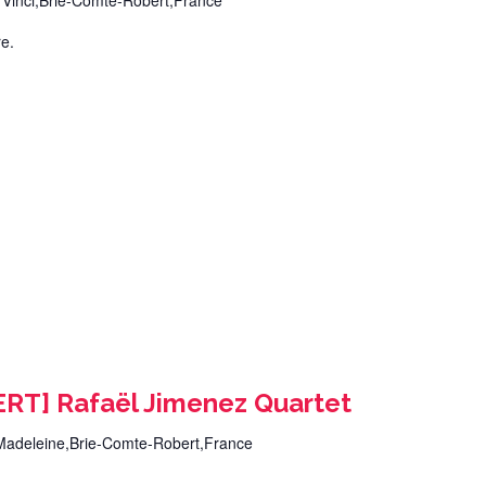
 Vinci,Brie-Comte-Robert,France
e.
T] Rafaël Jimenez Quartet
 Madeleine,Brie-Comte-Robert,France