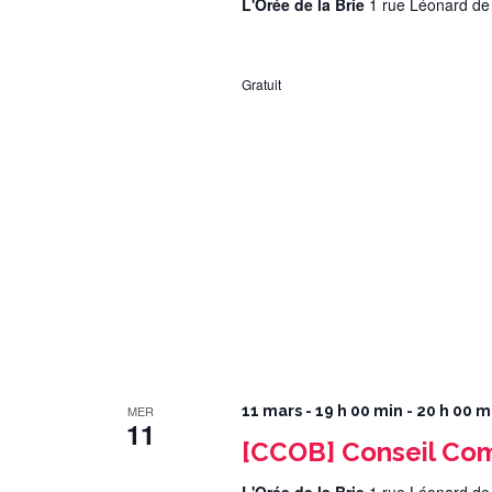
L'Orée de la Brie
1 rue Léonard de
Gratuit
MER
11 mars - 19 h 00 min
-
20 h 00 m
11
[CCOB] Conseil Co