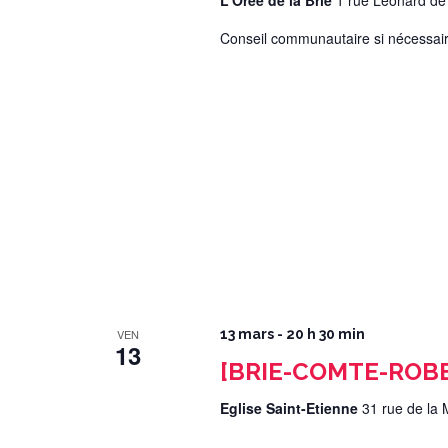
L'Orée de la Brie
1 rue Léonard de
Conseil communautaire si nécessair
VEN
13 mars - 20 h 30 min
13
[BRIE-COMTE-ROBER
Eglise Saint-Etienne
31 rue de la