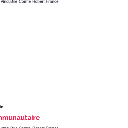
 Vinci,Brie-Comte-Robert,France
in
mmunautaire