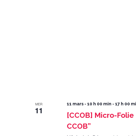
MER
11 mars - 10 h 00 min
-
17 h 00 m
11
[CCOB] Micro-Folie 
CCOB”