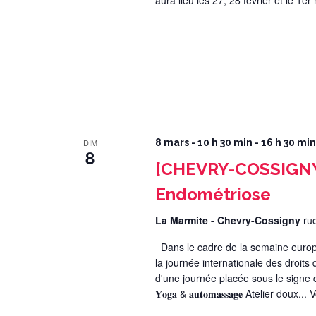
aura lieu les 27, 28 février et le 1er
DIM
8 mars - 10 h 30 min
-
16 h 30 min
8
[CHEVRY-COSSIGNY]
Endométriose
La Marmite - Chevry-Cossigny
ru
Dans le cadre de la semaine europé
la journée internationale des droits
d'une journée placée sous le signe du b
𝐘𝐨𝐠𝐚 & 𝐚𝐮𝐭𝐨𝐦𝐚𝐬𝐬𝐚𝐠𝐞 Atelier doux...
V