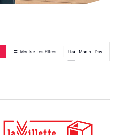
Navigation
de
vues
Évènement
s
Montrer Les Filtres
List
Month
Day