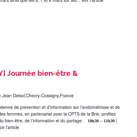
 mars ainsi que les 6, 7 et 8 mars sur les...
Voir l'article
 Journée bien-être &
e Jean Delsol,Chevry-Cossigny,France
enne de prévention et d’information sur l’endométriose et de
 des femmes, en partenariat avec la CPTS de la Brie, profitez
ien-être, de l’information et du partage. 𝟏𝟎𝐡𝟑𝟎 – 𝟏𝟏𝐡𝟑𝟎 |
oir l'article