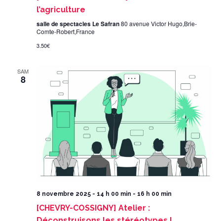
l’agriculture
salle de spectacles Le Safran
80 avenue Victor Hugo,Brie-
Comte-Robert,France
3.50€
SAM
8
8 novembre 2025 - 14 h 00 min
-
16 h 00 min
[CHEVRY-COSSIGNY] Atelier :
Déconstruisons les stéréotypes !