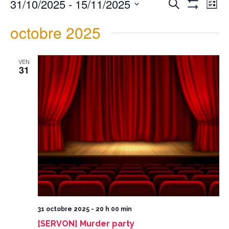
31/10/2025
 - 
15/11/2025
Recherche
et
de
navigation
vues
List
de
Évènement
vues
Montrer
Évènements
Select
date.
Les
octobre 2025
Filtres
VEN
31
31 octobre 2025 - 20 h 00 min
[SERVON] Murder party