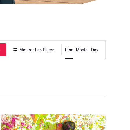
Navigation
de
vues
Évènement
s
Montrer Les Filtres
List
Month
Day