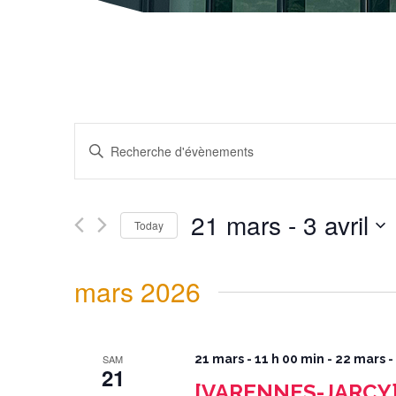
Recherche
et
navigation
Enter
de
Keyword.
vues
Search
Évènements
for
Évènements
by
Keyword.
21 mars
 - 
3 avril
Today
Select
date.
mars 2026
SAM
21 mars - 11 h 00 min
-
22 mars -
21
[VARENNES-JARCY] 