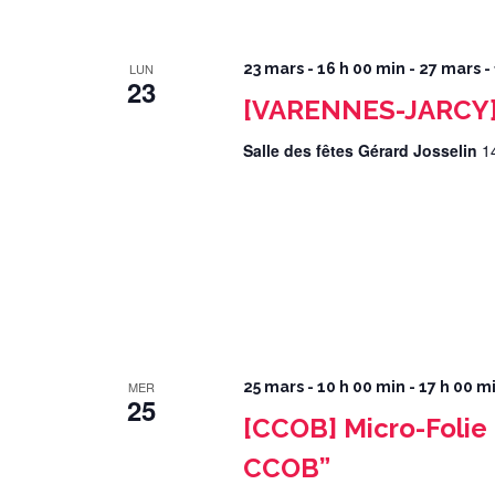
LUN
23 mars - 16 h 00 min
-
27 mars -
23
[VARENNES-JARCY] 
Salle des fêtes Gérard Josselin
1
MER
25 mars - 10 h 00 min
-
17 h 00 m
25
[CCOB] Micro-Folie 
CCOB”