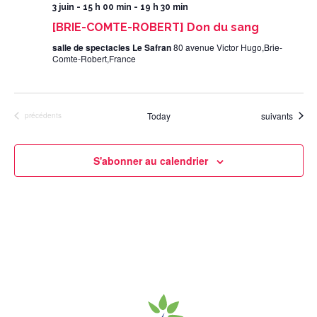
3 juin - 15 h 00 min
-
19 h 30 min
[BRIE-COMTE-ROBERT] Don du sang
salle de spectacles Le Safran
80 avenue Victor Hugo,Brie-
Comte-Robert,France
Évènements
Today
suivants
Évènements
précédents
S'abonner au calendrier