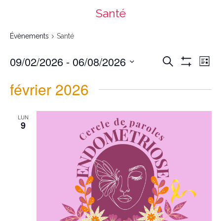
Santé
Évènements
Santé
Recherche
Navigation
09/02/2026
 - 
06/08/2026
Recherche
et
de
navigation
vues
List
de
Évènement
vues
Montrer
Évènements
Select
date.
Les
février 2026
Filtres
LUN
9