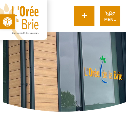
+
Open toolbar
MENU