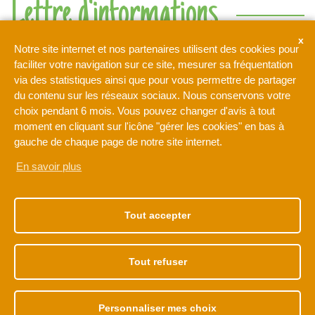
Lettre d'informations
Ne rien manquer de l'actualité de l'intercommunalité de l'Orée
Notre site internet et nos partenaires utilisent des cookies pour
de la Brie
faciliter votre navigation sur ce site, mesurer sa fréquentation
via des statistiques ainsi que pour vous permettre de partager
du contenu sur les réseaux sociaux. Nous conservons votre
Votre adresse de messagerie est uniquement utilisée pour
choix pendant 6 mois. Vous pouvez changer d'avis à tout
vous envoyer notre lettre d'information ainsi que des
moment en cliquant sur l'icône "gérer les cookies" en bas à
informations concernant les activités de L'Orée de la Brie. Vous
pouvez à tout moment utiliser le lien de désabonnement intégré
gauche de chaque page de notre site internet.
dans la newsletter.
En savoir plus
NOTRE ADRESSE
NOS HORAIRES
1 rue Léonard de Vinci
Du lundi au vendredi
Tout accepter
77170 BRIE-COMTE-
de 9h à 12h30
ROBERT
et de 13h30 à 17h30
01 60 62 15 81
Tout refuser
Accès membre
Plan de site
Mentions légales
Politique de cookies
Personnaliser mes choix